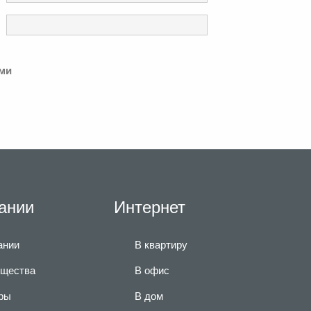
ми
ании
Интернет
ании
В квартиру
щества
В офис
ры
В дом