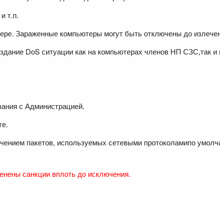
и т.п.
ере. Зараженные компьютеры могут быть отключены до излечени
дание DoS ситуации как на компьютерах членов НП СЗС,так и 
вания с Администрацией.
те.
чением пакетов, используемых сетевыми протоколамипо умолч
енены санкции вплоть до исключения.