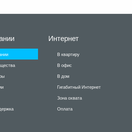
ании
Интернет
ании
В квартиру
щества
В офис
ры
В дом
ии
Гигабитный Интернет
Зона охвата
держка
Оплата