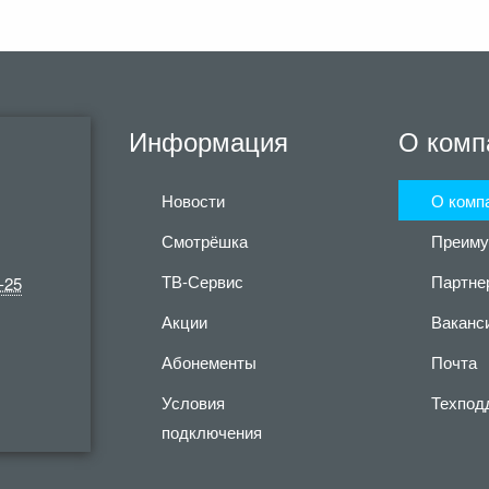
Информация
О комп
Новости
О комп
Смотрёшка
Преиму
ТВ-Сервис
Партне
-25
Акции
Ваканс
Абонементы
Почта
Условия
Техпод
подключения