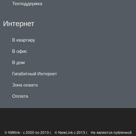
Техподдержка
Интернет
В квартиру
В офис
В дом
Гигабитный Интернет
Зона охвата
Оплата
© NWlink - с 2000 по 2013 г. © NewLink c 2013 г. Не является публичной