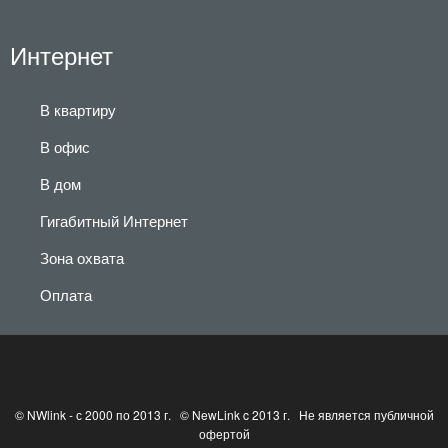
Интернет
В квартиру
В офис
В дом
Гигабитный Интернет
Зона охвата
Оплата
© NWlink - с 2000 по 2013 г. © NewLink c 2013 г. Не является публичной
офертой