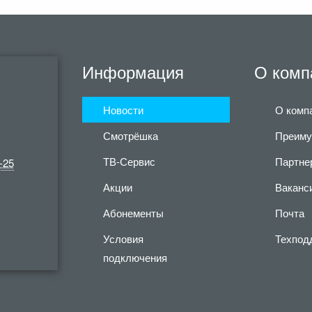
Информация
О комп
Новости
О комп
Смотрёшка
Преиму
ТВ-Сервис
Партне
-25
Акции
Ваканс
Абонементы
Почта
Условия
Техпод
подключения