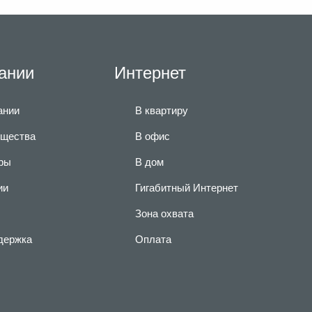
ании
Интернет
ании
В квартиру
щества
В офис
ры
В дом
ии
Гигабитный Интернет
Зона охвата
держка
Оплата