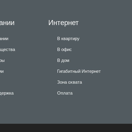
ании
Интернет
ании
В квартиру
щества
В офис
ры
В дом
ии
Гигабитный Интернет
Зона охвата
держка
Оплата