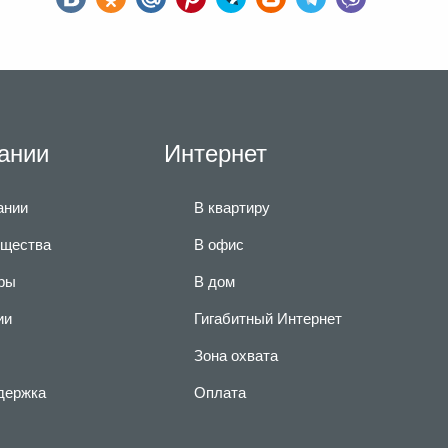
ании
Интернет
ании
В квартиру
щества
В офис
ры
В дом
ии
Гигабитный Интернет
Зона охвата
держка
Оплата