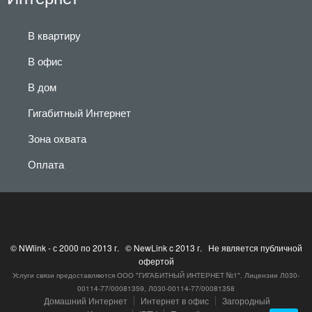
В квартиру
В офис
В дом
Гигабитный Интернет
Зона охвата
Оплата
© NWlink - с 2000 по 2013 г. © NewLink c 2013 г. Не является публичной
офертой
Услуги связи предоставляются ООО "ГИГАБИТНЫЙ ИНТЕРНЕТ №1". Лицензии Л030-
00114-77/00081359, Л030-00114-77/00081358
Домашний Интернет
׀
Интернет в офис
׀
Загородный