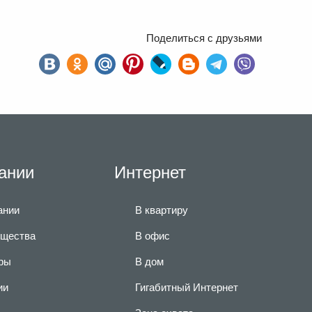
Поделиться с друзьями
ании
Интернет
ании
В квартиру
щества
В офис
ры
В дом
ии
Гигабитный Интернет