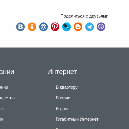
Поделиться с друзьями
ании
Интернет
ании
В квартиру
щества
В офис
ры
В дом
ии
Гигабитный Интернет