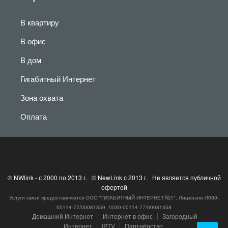
В квартиру
В офис
В дом
Гигабитный Интернет
Зона охвата
Оплата
© NWlink - с 2000 по 2013 г. © NewLink c 2013 г. Не является публичной
офертой
Услуги связи предоставляются ООО "ГИГАБИТНЫЙ ИНТЕРНЕТ №1". Лицензии Л030-
00114-77/00081359, Л030-00114-77/00081358
Домашний Интернет
׀
Интернет в офис
׀
Загородный
Интернет
׀
IPTV
׀
Партнёрство