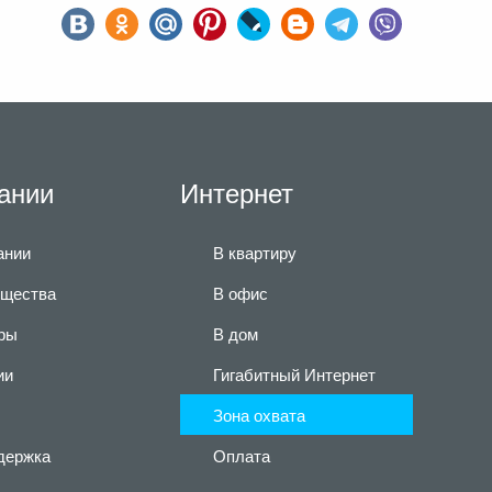
ании
Интернет
ании
В квартиру
щества
В офис
ры
В дом
ии
Гигабитный Интернет
Зона охвата
держка
Оплата