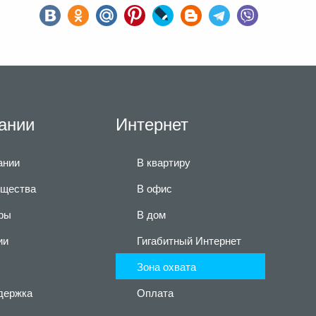
ании
Интернет
ании
В квартиру
щества
В офис
ры
В дом
ии
Гигабитный Интернет
Зона охвата
держка
Оплата