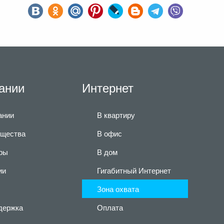
ании
Интернет
ании
В квартиру
щества
В офис
ры
В дом
ии
Гигабитный Интернет
Зона охвата
держка
Оплата