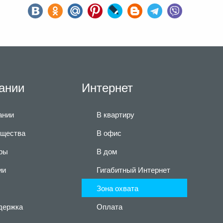
ании
Интернет
ании
В квартиру
щества
В офис
ры
В дом
ии
Гигабитный Интернет
Зона охвата
держка
Оплата